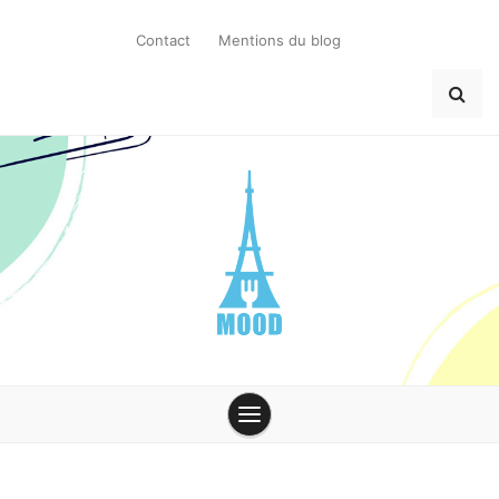
Skip
to
Contact
Mentions du blog
content
MoodParis